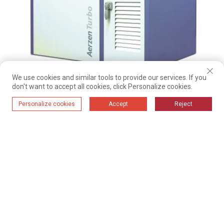
Unterdruck-Roots-Gebläse
We use cookies and similar tools to provide our services. If you
don't want to accept all cookies, click Personalize cookies.
Personalize cookies
Accept
Reject
01
02
03
04
05
06
07
08
09
10
11