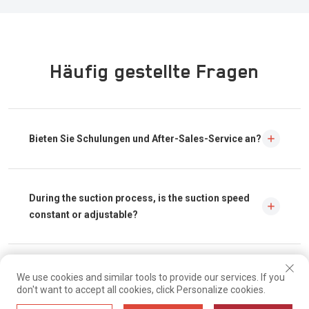
Häufig gestellte Fragen
Bieten Sie Schulungen und After-Sales-Service an?
Ja, wir bieten Installation und Schulung vor Ort an, und wir haben ein
professionelles Serviceteam, das alle Probleme so schnell wie möglich
During the suction process, is the suction speed
lösen kann.
constant or adjustable?
You can adjust the speed by adjusting the nozzle slide
How can I get a quote for your pneumatic
We use cookies and similar tools to provide our services. If you
don't want to accept all cookies, click Personalize cookies.
conveying system?